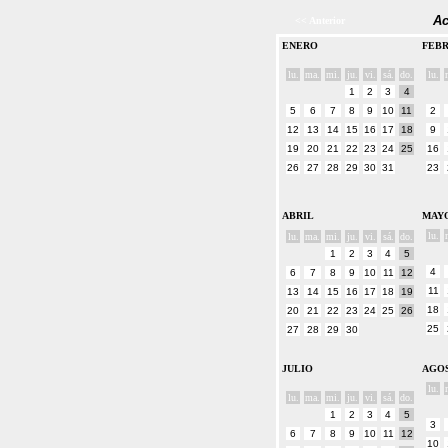
Ac
<< Anterior
ENERO
FEB
lu.
ma.
mi.
ju.
vi.
sá.
do.
lu.
1
2
3
4
5
6
7
8
9
10
11
2
12
13
14
15
16
17
18
9
19
20
21
22
23
24
25
16
26
27
28
29
30
31
23
ABRIL
MAY
lu.
lu.
ma.
mi.
ju.
vi.
sá.
do.
1
2
3
4
5
4
6
7
8
9
10
11
12
11
13
14
15
16
17
18
19
18
20
21
22
23
24
25
26
25
27
28
29
30
JULIO
AGO
lu.
lu.
ma.
mi.
ju.
vi.
sá.
do.
1
2
3
4
5
3
6
7
8
9
10
11
12
10