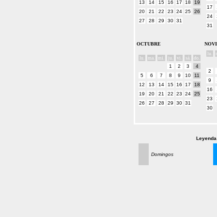
13
14
15
16
17
18
19
17
20
21
22
23
24
25
26
24
27
28
29
30
31
31
OCTUBRE
NOV
lu.
lu.
ma.
mi.
ju.
vi.
sá.
do.
1
2
3
4
2
5
6
7
8
9
10
11
9
12
13
14
15
16
17
18
16
19
20
21
22
23
24
25
23
26
27
28
29
30
31
30
Leyenda 
Domingos