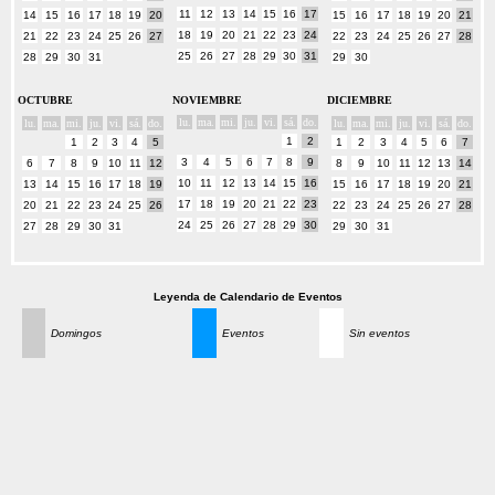
11
12
13
14
15
16
17
14
15
16
17
18
19
20
15
16
17
18
19
20
21
18
19
20
21
22
23
24
21
22
23
24
25
26
27
22
23
24
25
26
27
28
25
26
27
28
29
30
31
28
29
30
31
29
30
OCTUBRE
NOVIEMBRE
DICIEMBRE
lu.
ma.
mi.
ju.
vi.
sá.
do.
lu.
ma.
mi.
ju.
vi.
sá.
do.
lu.
ma.
mi.
ju.
vi.
sá.
do.
1
2
1
2
3
4
5
1
2
3
4
5
6
7
3
4
5
6
7
8
9
6
7
8
9
10
11
12
8
9
10
11
12
13
14
10
11
12
13
14
15
16
13
14
15
16
17
18
19
15
16
17
18
19
20
21
17
18
19
20
21
22
23
20
21
22
23
24
25
26
22
23
24
25
26
27
28
24
25
26
27
28
29
30
27
28
29
30
31
29
30
31
Leyenda de Calendario de Eventos
Domingos
Eventos
Sin eventos