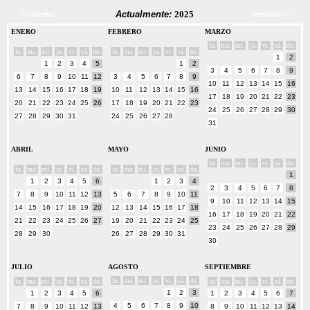
Actualmente:
2025
<< Anterior
Siguiente >>
ENERO
FEBRERO
MARZO
lu.
ma.
mi.
ju.
vi.
sá.
do.
lu.
ma.
mi.
ju.
vi.
sá.
do.
lu.
ma.
mi.
ju.
vi.
sá.
do.
1
2
1
2
3
4
5
1
2
3
4
5
6
7
8
9
6
7
8
9
10
11
12
3
4
5
6
7
8
9
10
11
12
13
14
15
16
13
14
15
16
17
18
19
10
11
12
13
14
15
16
17
18
19
20
21
22
23
20
21
22
23
24
25
26
17
18
19
20
21
22
23
24
25
26
27
28
29
30
27
28
29
30
31
24
25
26
27
28
31
ABRIL
MAYO
JUNIO
lu.
ma.
mi.
ju.
vi.
sá.
do.
lu.
ma.
mi.
ju.
vi.
sá.
do.
lu.
ma.
mi.
ju.
vi.
sá.
do.
1
1
2
3
4
5
6
1
2
3
4
2
3
4
5
6
7
8
7
8
9
10
11
12
13
5
6
7
8
9
10
11
9
10
11
12
13
14
15
14
15
16
17
18
19
20
12
13
14
15
16
17
18
16
17
18
19
20
21
22
21
22
23
24
25
26
27
19
20
21
22
23
24
25
23
24
25
26
27
28
29
28
29
30
26
27
28
29
30
31
30
JULIO
AGOSTO
SEPTIEMBRE
lu.
ma.
mi.
ju.
vi.
sá.
do.
lu.
ma.
mi.
ju.
vi.
sá.
do.
lu.
ma.
mi.
ju.
vi.
sá.
do.
1
2
3
1
2
3
4
5
6
1
2
3
4
5
6
7
4
5
6
7
8
9
10
7
8
9
10
11
12
13
8
9
10
11
12
13
14