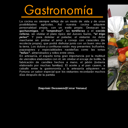
La cocina es siempre reflejo de un modo de vida y de unas
posibilidades agrícolas. Así nuestra cocina adquiere
personalidad propia, con un estilo propio. Destacan las
gachasmigas
, el
"empedrao"
, las
tortilleras
y el
cocido
relleno
, sin olvidar el plato típico del Jueves Santo,
"el trigo
pelao"
. Y para deleitar al paladar, el visitante no debe
marcharse sin probar el arroz y conejo con caracoles (de
recolecta propia), que podrá disfrutar junto con un buen vino de
la tierra. Los dulces y confituras están muy presentes: buñuelos,
paparajotes y especialidades navideñas como las tortas
"toñas"
, almendrados y rollos entre otros.
En artesanía, el esparto toma gran importancia por la multitud
de utensilios elaborados con él, sin olvidar el encaje de bolillo, la
fabricación de candiles hechos a mano, el jabón (todavía
elaborado por muchas familias). El aceite y el pan casero, a
caballo entre la gastronomía y la artesanía adquieren en
Fortuna un sabor especial que los visitantes recordarán muchos
días después de la partida
[Imprimir Documento]
[Cerrar Ventana]