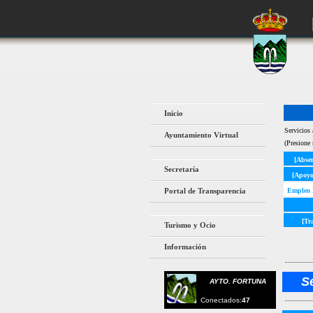
Inicio
Servicios 
Ayuntamiento Virtual
(Presione 
[Absen
Secretaría
[Apoyo
Portal de Transparencia
Empleo 
[Tr
Turismo y Ocio
Información
S
AYTO. FORTUNA
Conectados:
47