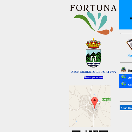
H
Not
Enl
AYUNTAMIENTO DE FORTUNA
Descargar escudo
Ay
Co
Ruta:
Co