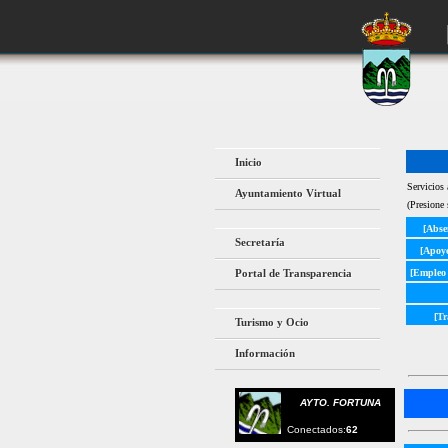
Inicio
Servicios 
Ayuntamiento Virtual
(Presione 
[Abse
Secretaría
[Apoy
Portal de Transparencia
[Empleo 
[Tr
Turismo y Ocio
Información
AYTO. FORTUNA
Conectados:
62