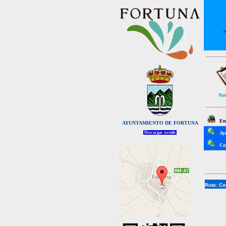
H
Not
Enl
AYUNTAMIENTO DE FORTUNA
Descargar escudo
Ay
Co
Ruta:
Co